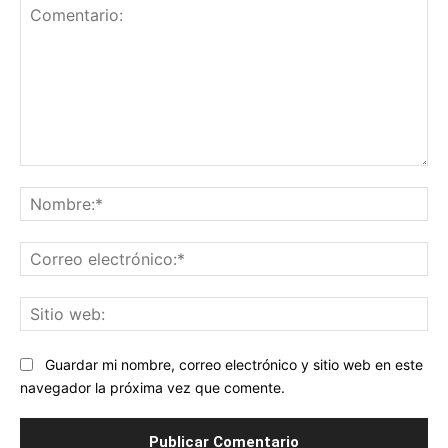
Comentario:
No
Co
ele
Sit
we
Guardar mi nombre, correo electrónico y sitio web en este
navegador la próxima vez que comente.