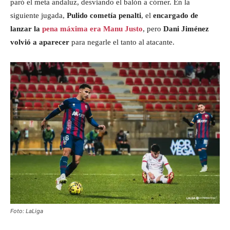
paró el meta andaluz, desviando el balón a córner. En la
siguiente jugada,
Pulido cometía penalti
, el
encargado de
lanzar la
pena máxima era Manu Justo
, pero
Dani Jiménez
volvió a aparecer
para negarle el tanto al atacante.
Foto: LaLiga