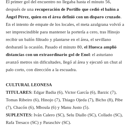
El primer gol del encuentro no llegaba hasta el minuto 56,
después de una
recuperación de Portillo que cedió el balón a
Ángel Pérez, quien en el área definió con un disparo cruzado
.
En el intento de empate de los locales, el meta azulgrana volvió a
ser imprescindible para mantener la portería a cero, tras Hinojo
recibir un balón filtrado y plantarse en el área, el sevillano
desbarató la ocasión. Pasado el minuto 80,
el Huesca amplió
distancias con un extraordinario gol de Enol
: el asturiano
avanzó metros sin dificultades, llegó al área y ejecutó un chut al
palo corto, con dirección a la escuadra.
CULTURAL LEONESA
TITULARES:
Edgar Badia (6), Victor García (6), Barzic (7),
Tomas Ribeiro (6), Hinojo (7), Thiago Ojeda (7), Bicho (8), Pibe
(7), Chacón (6), Mboula (6) y Manu Justo (5).
SUPLENTES:
Iván Calero (SC), Selu Diallo (SC), Collado (SC),
Rafa Tresaco (SC) y Paraschiv (SC).