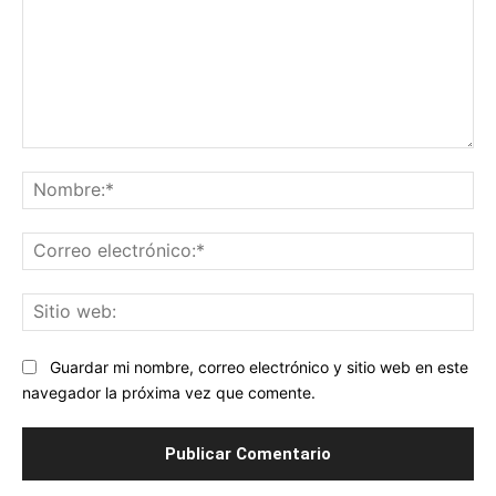
Comentario:
No
Co
ele
Sit
we
Guardar mi nombre, correo electrónico y sitio web en este
navegador la próxima vez que comente.