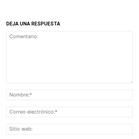
DEJA UNA RESPUESTA
Comentario:
No
Co
ele
Sit
we