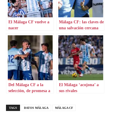
El Málaga CF vuelve a
Málaga CF: las claves de
nacer
una salvación cercana
Del Málaga CF a la
El Málaga ‘acojona’ a
selección, de promesa a
sus rivales
realidad
TAGS
DATOS MÁLAGA
MÁLAGA CF