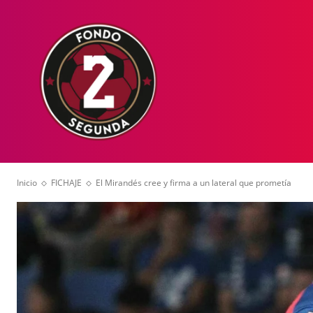
HOME
NOT
Inicio
FICHAJE
El Mirandés cree y firma a un lateral que prometía