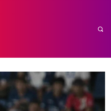
OS
MORE