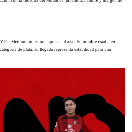
cción con la filosofía del Mirandés: juventud, hambre y margen de
 Y Fer Medrano no es una apuesta al azar. Su nombre estaba en la
tegoría de plata, su llegada representa estabilidad para una