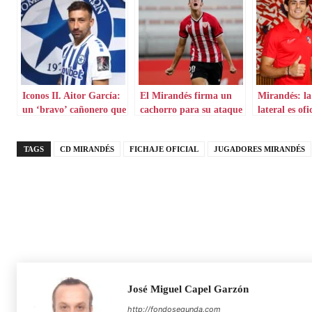
Iconos II. Aitor García:
El Mirandés firma un
Mirandés: la
un ‘bravo’ cañonero que
cachorro para su ataque
lateral es ofi
aterriza en Grecia
TAGS
CD MIRANDÉS
FICHAJE OFICIAL
JUGADORES MIRANDÉS
José Miguel Capel Garzón
http://fondosegunda.com