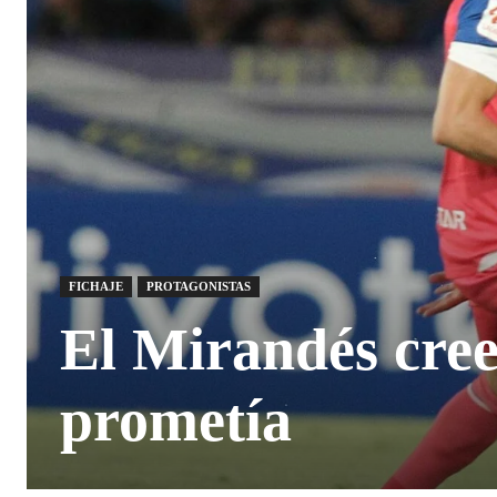
FICHAJE
PROTAGONISTAS
El Mirandés cree
prometía