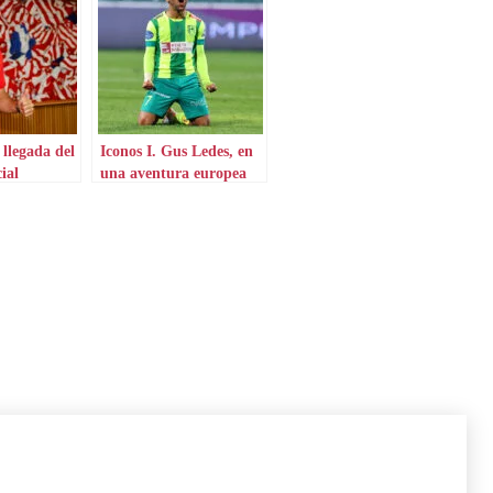
 llegada del
Iconos I. Gus Ledes, en
cial
una aventura europea
por Chipre