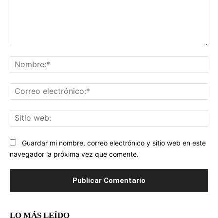
Comentario:
No
Co
ele
Sit
we
Guardar mi nombre, correo electrónico y sitio web en este
navegador la próxima vez que comente.
LO MÁS LEÍDO