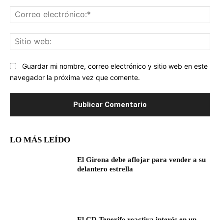
Co
ele
Sit
we
Guardar mi nombre, correo electrónico y sitio web en este
navegador la próxima vez que comente.
LO MÁS LEÍDO
El Girona debe aflojar para vender a su
delantero estrella
El CD Tenerife reactiva interés en un