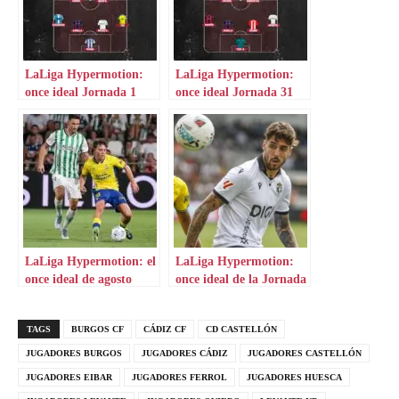
LaLiga Hypermotion:
LaLiga Hypermotion:
once ideal Jornada 1
once ideal Jornada 31
LaLiga Hypermotion: el
LaLiga Hypermotion:
once ideal de agosto
once ideal de la Jornada
4
TAGS
BURGOS CF
CÁDIZ CF
CD CASTELLÓN
JUGADORES BURGOS
JUGADORES CÁDIZ
JUGADORES CASTELLÓN
JUGADORES EIBAR
JUGADORES FERROL
JUGADORES HUESCA