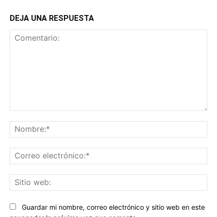
DEJA UNA RESPUESTA
Comentario:
No
Co
ele
Sit
we
Guardar mi nombre, correo electrónico y sitio web en este