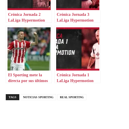
Crónica Jornada 2
Crónica Jornada 3
LaLiga Hypermotion
LaLiga Hypermotion
El Sporting mete la
Crónica Jornada 1
directa por sus últimos
LaLiga Hypermotion
fichajes
TAGS
NOTICIAS SPORTING
REAL SPORTING