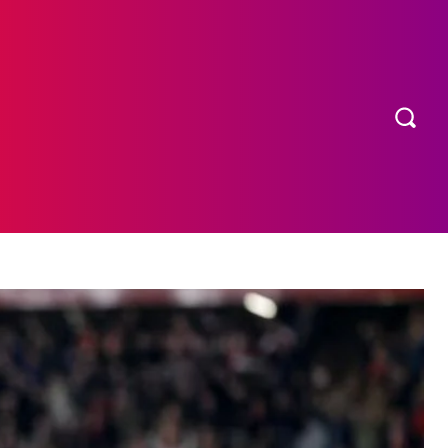
OS
MORE