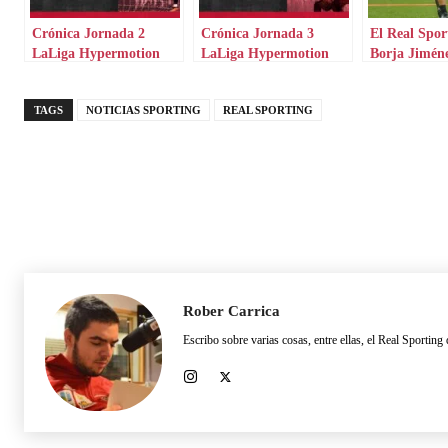
Crónica Jornada 2
Crónica Jornada 3
El Real Spor
LaLiga Hypermotion
LaLiga Hypermotion
Borja Jimén
redención fr
gran Racing
TAGS
NOTICIAS SPORTING
REAL SPORTING
Rober Carrica
Escribo sobre varias cosas, entre ellas, el Real Sport