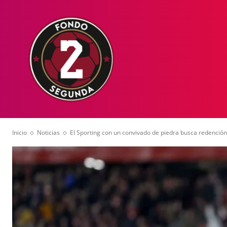
HOME
NOT
Inicio
Noticias
El Sporting con un convivado de piedra busca redención