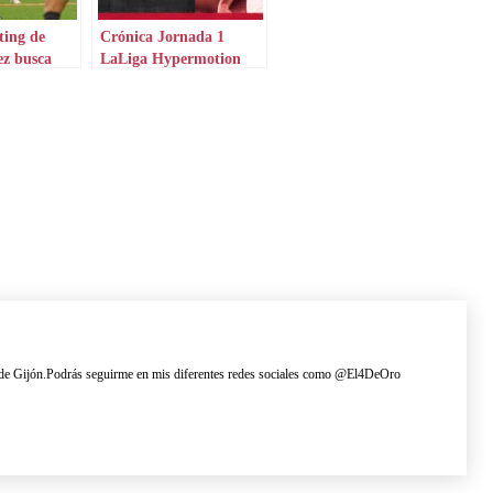
ting de
Crónica Jornada 1
ez busca
LaLiga Hypermotion
ente a un
ing de Gijón.Podrás seguirme en mis diferentes redes sociales como @El4DeOro