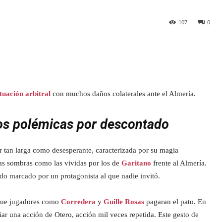
107
0
tuación arbitral
con muchos daños colaterales ante el Almería.
dos polémicas por descontado
r tan larga como desesperante, caracterizada por su magia
as sombras como las vividas por los de
Garitano
frente al Almería.
ido marcado por un protagonista al que nadie invitó.
que jugadores como
Corredera
y
Guille Rosas
pagaran el pato. En
giar una acción de Otero, acción mil veces repetida. Este gesto de