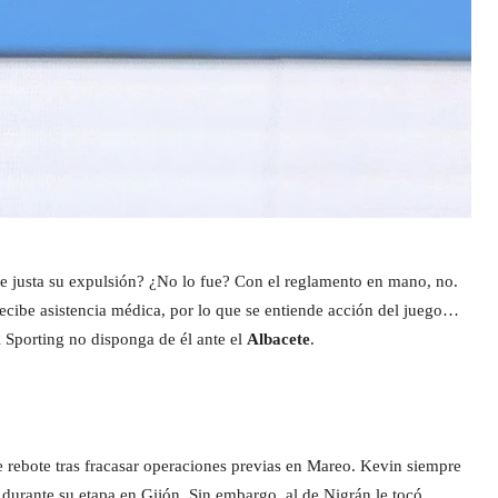
ue justa su expulsión? ¿No lo fue? Con el reglamento en mano, no.
a recibe asistencia médica, por lo que se entiende acción del juego…
el Sporting no disponga de él ante el
Albacete
.
e rebote tras fracasar operaciones previas en Mareo. Kevin siempre
 durante su etapa en Gijón. Sin embargo, al de Nigrán le tocó