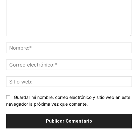
Comentario:
No
Co
ele
Sit
we
Guardar mi nombre, correo electrónico y sitio web en este
navegador la próxima vez que comente.