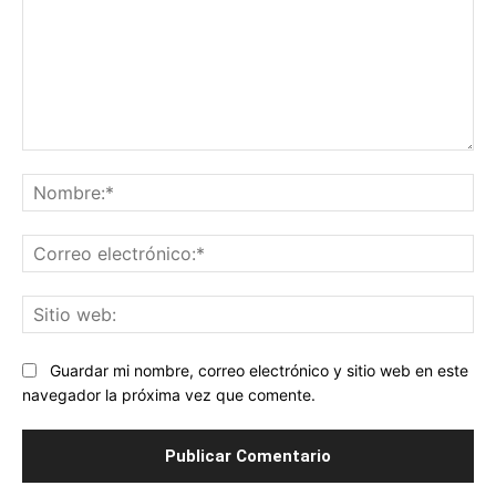
Comentario:
No
Co
ele
Sit
we
Guardar mi nombre, correo electrónico y sitio web en este
navegador la próxima vez que comente.