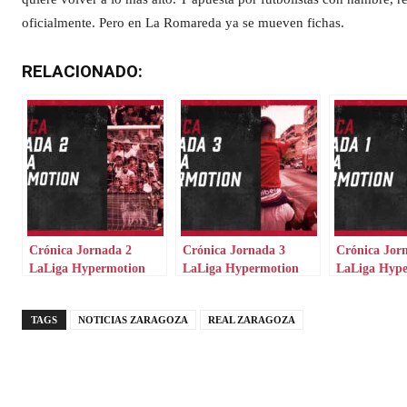
oficialmente. Pero en La Romareda ya se mueven fichas.
RELACIONADO:
Crónica Jornada 2
Crónica Jornada 3
Crónica Jor
LaLiga Hypermotion
LaLiga Hypermotion
LaLiga Hyp
TAGS
NOTICIAS ZARAGOZA
REAL ZARAGOZA