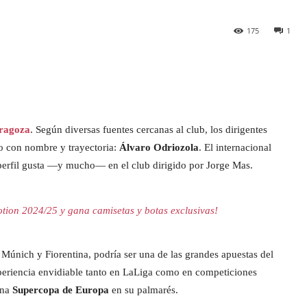
175
1
ragoza
. Según diversas fuentes cercanas al club, los dirigentes
ho con nombre y trayectoria:
Álvaro Odriozola
. El internacional
perfil gusta —y mucho— en el club dirigido por Jorge Mas.
tion 2024/25 y gana camisetas y botas exclusivas!
 Múnich y Fiorentina, podría ser una de las grandes apuestas del
periencia envidiable tanto en LaLiga como en competiciones
una
Supercopa de Europa
en su palmarés.