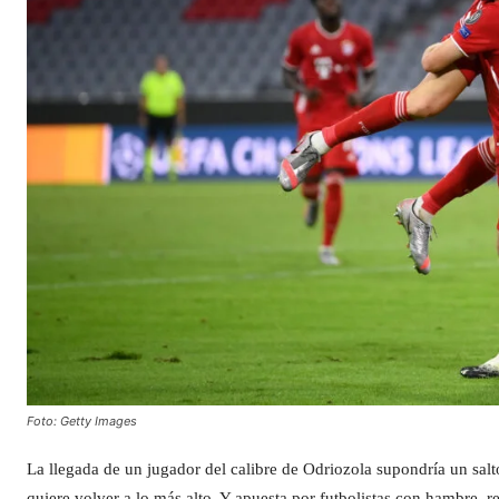
Foto: Getty Images
La llegada de un jugador del calibre de Odriozola supondría un salt
quiere volver a lo más alto. Y apuesta por futbolistas con hambre, 