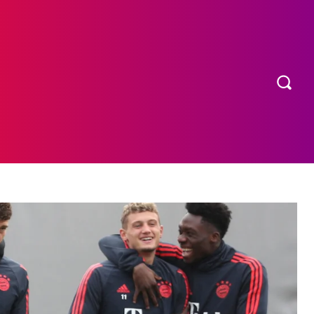
OS
MORE