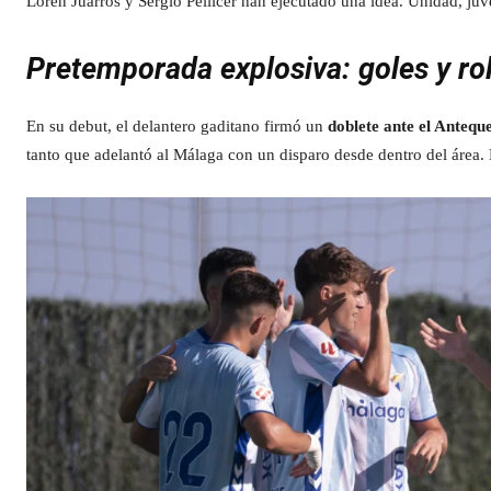
Loren Juarros y Sergio Pellicer han ejecutado una idea. Unidad, ju
Pretemporada explosiva: goles y ro
En su debut, el delantero gaditano firmó un
doblete ante el Antequ
tanto que adelantó al Málaga con un disparo desde dentro del área.