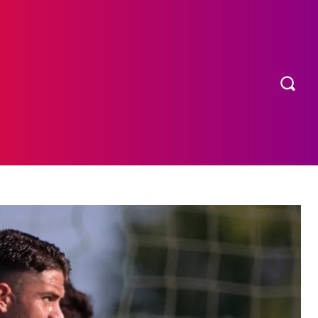
OS
MORE