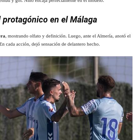
ventud y gol. Niño encaja perfectamente en el modelo.
l protagónico en el Málaga
era
, mostrando olfato y definición. Luego, ante el Almería, anotó el
 En cada acción, dejó sensación de delantero hecho.