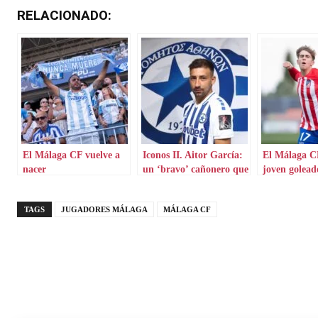
RELACIONADO:
El Málaga CF vuelve a
Iconos II. Aitor García:
El Málaga CF
nacer
un ‘bravo’ cañonero que
joven golead
aterriza en Grecia
Atlético
TAGS
JUGADORES MÁLAGA
MÁLAGA CF