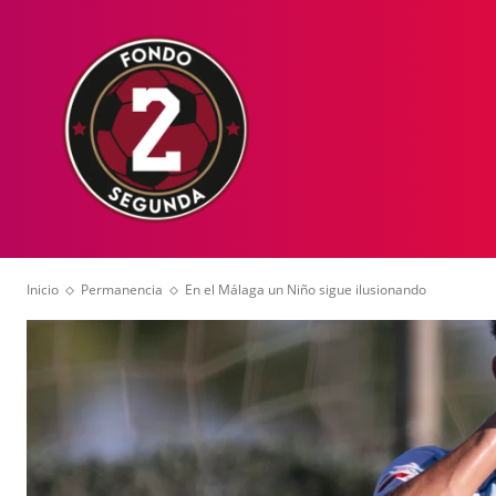
HOME
NOT
Inicio
Permanencia
En el Málaga un Niño sigue ilusionando