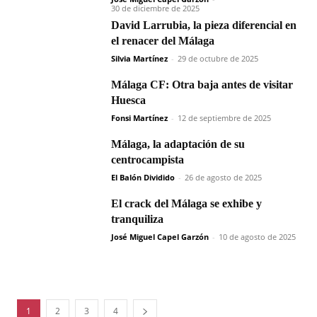
30 de diciembre de 2025
David Larrubia, la pieza diferencial en
el renacer del Málaga
Silvia Martínez
-
29 de octubre de 2025
Málaga CF: Otra baja antes de visitar
Huesca
Fonsi Martínez
-
12 de septiembre de 2025
Málaga, la adaptación de su
centrocampista
El Balón Dividido
-
26 de agosto de 2025
El crack del Málaga se exhibe y
tranquiliza
José Miguel Capel Garzón
-
10 de agosto de 2025
1
2
3
4