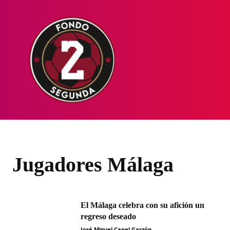
HOME
NOT
Jugadores Málaga
El Málaga celebra con su afición un
regreso deseado
José Miguel Capel Garzón
-