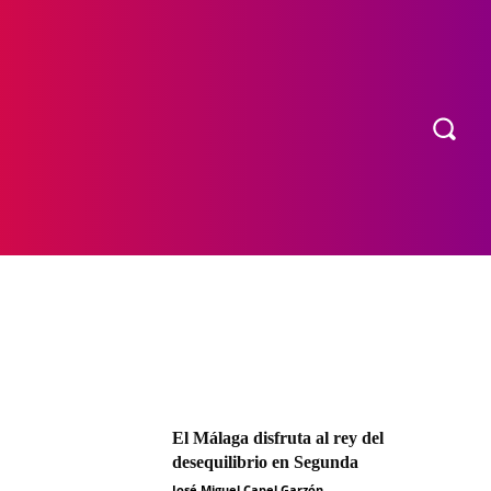
OS
MORE
El Málaga disfruta al rey del
desequilibrio en Segunda
José Miguel Capel Garzón
-