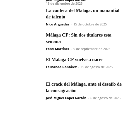
18 de diciembre de 2025
La cantera del Málaga, un manantial
de talento
Nico Arguedas
-
15 de octubre de 2025
Málaga CF: Sin dos titulares esta
semana
Fonsi Martínez
-
9 de septiembre de 2025
El Málaga CF vuelve a nacer
Fernando González
-
19 de agosto de 2025
El crack del Málaga, ante el desafío de
la consagración
José Miguel Capel Garzón
-
6 de agosto de 2025