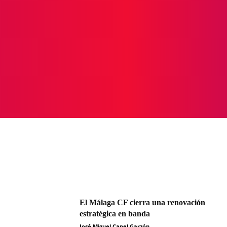
ICIAS
PROTAGONISTAS
CRONICAS
OTR
El Málaga CF cierra una renovación
estratégica en banda
José Miguel Capel Garzón
-