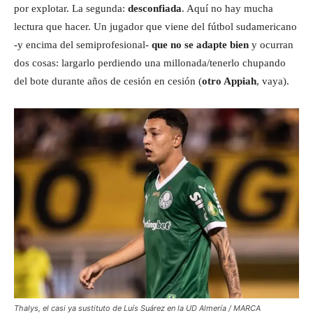
por explotar. La segunda:
desconfiada
. Aquí no hay mucha
lectura que hacer. Un jugador que viene del fútbol sudamericano
-y encima del semiprofesional-
que no se adapte bien
y ocurran
dos cosas: largarlo perdiendo una millonada/tenerlo chupando
del bote durante años de cesión en cesión (
otro Appiah
, vaya).
Thalys, el casi ya sustituto de Luís Suárez en la UD Almería / MARCA