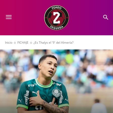
Inicio
FICHAJE
¿Es Thalys el '9' del Almería?