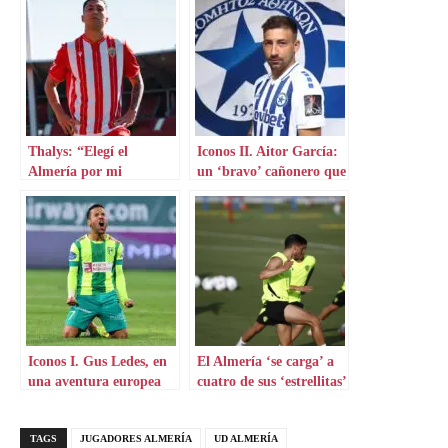
Thalys: “Elegí el
Iconos II. Aitor García:
Almería por mi
un ‘bravo’ cañonero que
proyección futbolística”
aterriza en Grecia
Iconos I. Gus Ledes, en
El Almería ‘se carga’ a
una aventura europea
cuatro de sus ‘estrellitas’
por Chipre
TAGS
JUGADORES ALMERÍA
UD ALMERÍA