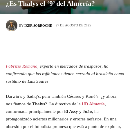
¿Es Thalys el ‘9’ del Almería?
27 DE AGOSTO DE 2025
BY
IKER SORROCHE
Fabrizio Romano
, experto en mercados de traspasos, ha
confirmado que los rojiblancos tienen cerrado al brasileño como
sustituto de Luís Suárez
Darwin’s y Sadiq’s, pero también Césares y Koné’s; ¿y ahora,
nos fiamos de
Thalys
?. La directiva de la
UD Almería
,
conformada principalmente por
El Assy y João
, ha
protagonizado aciertos millonarios y errores nefastos. En una
obsesión por el futbolista promesa que está a punto de explotar,