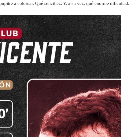
upitre a colorear. Qué sencillez. Y, a su vez, qué enorme dificultad.