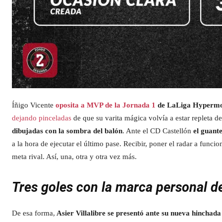
Íñigo Vicente
oposita a MVP de la Jornada 1
de LaLiga Hypermo
dejando pinceladas
de que su varita mágica volvía a estar repleta d
dibujadas con la sombra del balón
. Ante el CD Castellón
el guant
a la hora de ejecutar el último pase. Recibir, poner el radar a funcion
meta rival. Así, una, otra y otra vez más.
Tres goles con la marca personal d
De esa forma,
Asier Villalibre se presentó ante su nueva hinchad