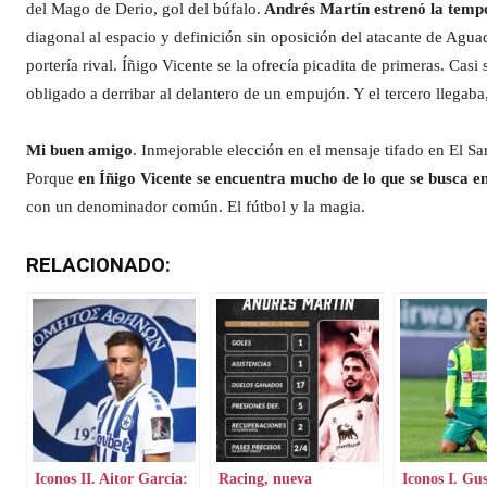
del Mago de Derio, gol del búfalo.
Andrés Martín estrenó la tempo
diagonal al espacio y definición sin oposición del atacante de Agua
portería rival. Íñigo Vicente se la ofrecía picadita de primeras. Casi
obligado a derribar al delantero de un empujón. Y el tercero llegab
Mi buen amigo
. Inmejorable elección en el mensaje tifado en El Sa
Porque
en Íñigo Vicente se encuentra mucho de lo que se busca en 
con un denominador común. El fútbol y la magia.
RELACIONADO:
Iconos II. Aitor García:
Racing, nueva
Iconos I. Gu