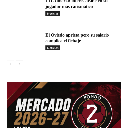
UD Almería: interés árabe en su
jugador más carismático
Noticias
El Oviedo aprieta pero su salario
complica el fichaje
Noticias