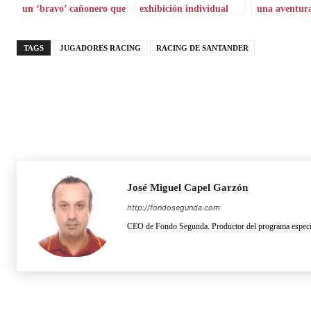
un ‘bravo’ cañonero que
exhibición individual
una aventur
aterriza en Grecia
por Chipre
TAGS
JUGADORES RACING
RACING DE SANTANDER
José Miguel Capel Garzón
http://fondosegunda.com
CEO de Fondo Segunda. Productor del programa especia