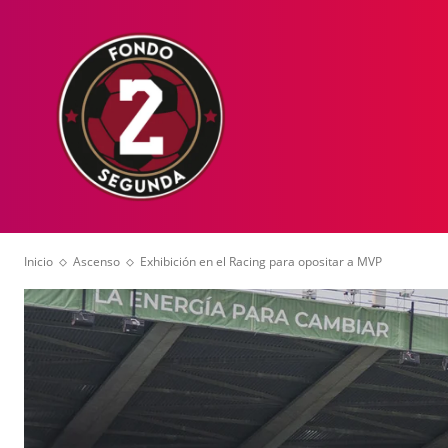
HOME
NOT
Inicio
Ascenso
Exhibición en el Racing para opositar a MVP