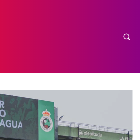
OS
MORE