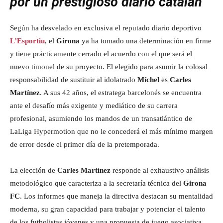
por un prestigioso diario catalán
Según ha desvelado en exclusiva el reputado diario deportivo
L’Esportiu
, el
Girona
ya ha tomado una determinación en firme
y tiene prácticamente cerrado el acuerdo con el que será el
nuevo timonel de su proyecto. El elegido para asumir la colosal
responsabilidad de sustituir al idolatrado
Míchel
es
Carles
Martínez
. A sus 42 años, el estratega barcelonés se encuentra
ante el desafío más exigente y mediático de su carrera
profesional, asumiendo los mandos de un transatlántico de
LaLiga Hypermotion que no le concederá el más mínimo margen
de error desde el primer día de la pretemporada.
La elección de
Carles Martínez
responde al exhaustivo análisis
metodológico que caracteriza a la secretaría técnica del
Girona
FC
. Los informes que maneja la directiva destacan su mentalidad
moderna, su gran capacidad para trabajar y potenciar el talento
de los futbolistas jóvenes y una propuesta de juego asociativa,