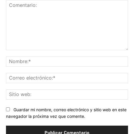
Comentario:
No
Co
ele
Sit
we
Guardar mi nombre, correo electrónico y sitio web en este
navegador la próxima vez que comente.