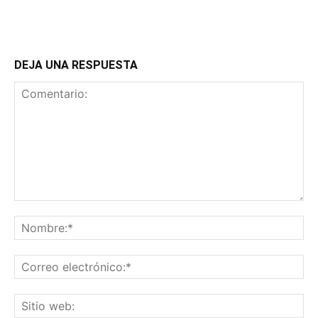
DEJA UNA RESPUESTA
Comentario:
No
Co
ele
Sit
we