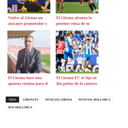
Vuelve al Girona un
El Girona afronta la
atacante prometedor y
potente venta de su
desequilibrante
delantero
El Girona hace una
El Girona FC se fija en
apuesta curiosa para el
dos perlas de la cantera
banquillo
catalana
TAGS
GIRONA FC
NOTICIAS GIRONA
NOTICIAS MALLORCA
RCD MALLORCA