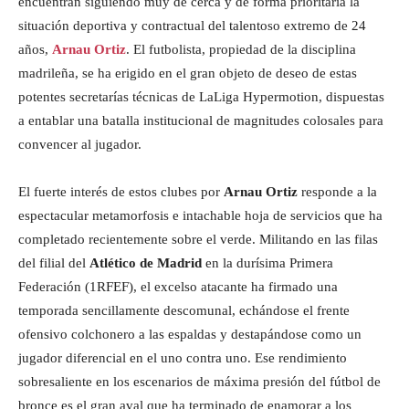
encuentran siguiendo muy de cerca y de forma prioritaria la
situación deportiva y contractual del talentoso extremo de 24
años,
Arnau Ortiz
. El futbolista, propiedad de la disciplina
madrileña, se ha erigido en el gran objeto de deseo de estas
potentes secretarías técnicas de LaLiga Hypermotion, dispuestas
a entablar una batalla institucional de magnitudes colosales para
convencer al jugador.
El fuerte interés de estos clubes por
Arnau Ortiz
responde a la
espectacular metamorfosis e intachable hoja de servicios que ha
completado recientemente sobre el verde. Militando en las filas
del filial del
Atlético de Madrid
en la durísima Primera
Federación (1RFEF), el excelso atacante ha firmado una
temporada sencillamente descomunal, echándose el frente
ofensivo colchonero a las espaldas y destapándose como un
jugador diferencial en el uno contra uno. Ese rendimiento
sobresaliente en los escenarios de máxima presión del fútbol de
bronce es el gran aval que ha terminado de enamorar a los