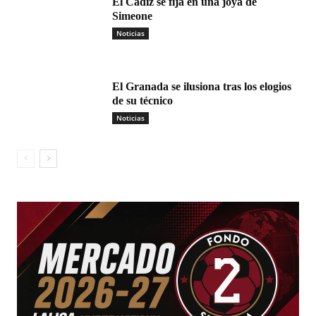
El Cádiz se fija en una joya de
Simeone
Noticias
El Granada se ilusiona tras los elogios
de su técnico
Noticias