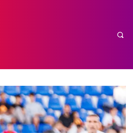
OS
MORE