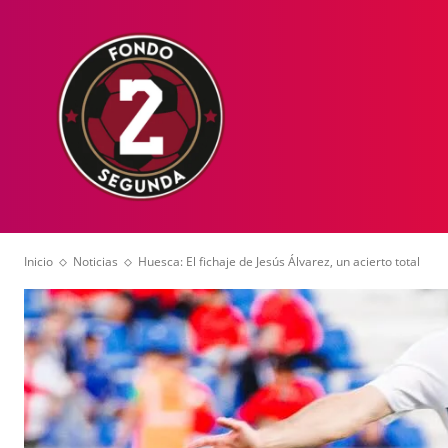
HOME
NOT
Inicio
Noticias
Huesca: El fichaje de Jesús Álvarez, un acierto total