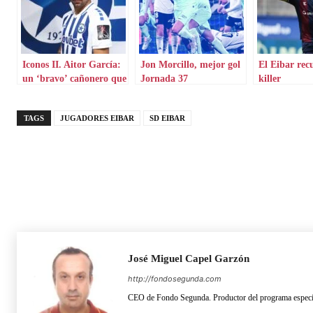
Iconos II. Aitor García:
Jon Morcillo, mejor gol
El Eibar rec
un ‘bravo’ cañonero que
Jornada 37
killer
aterriza en Grecia
TAGS
JUGADORES EIBAR
SD EIBAR
José Miguel Capel Garzón
http://fondosegunda.com
CEO de Fondo Segunda. Productor del programa especia