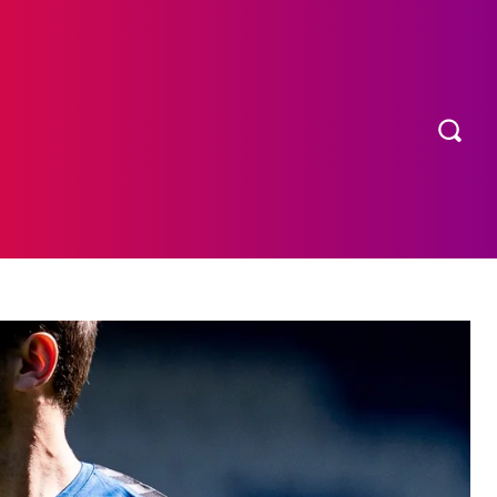
OS
MORE