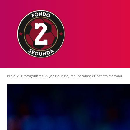
HOME
NOT
Inicio
Protagonistas
Jon Bautista, recuperando el instinto matador