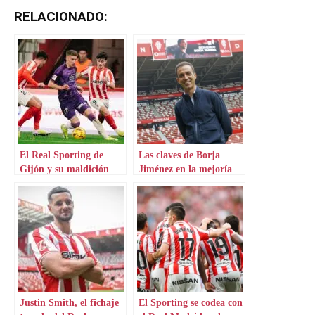
RELACIONADO:
El Real Sporting de
Las claves de Borja
Gijón y su maldición
Jiménez en la mejoría
frente al Valladolid
del Real Sporting de
Gijón
Justin Smith, el fichaje
El Sporting se codea con