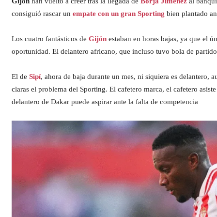
Gijón
han vuelto a creer tras la llegada de
Borja Jiménez
al banqui
consiguió rascar un
empate con un gran Sporting
bien plantado an
Los cuatro fantásticos de
Gijón
estaban en horas bajas, ya que el ú
oportunidad. El delantero africano, que incluso tuvo bola de partid
El de
Sipí
, ahora de baja durante un mes, ni siquiera es delantero, 
claras el problema del Sporting. El cafetero marca, el cafetero asist
delantero de Dakar puede aspirar ante la falta de competencia