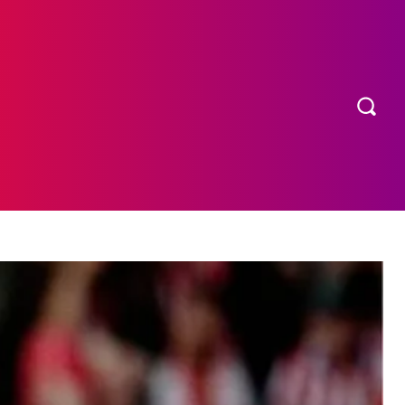
OS
MORE