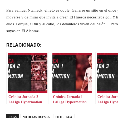
Para Samuel Ntamack, el reto es doble. Ganarse un sitio en el once
moverse y de mirar que invita a creer. El Huesca necesitaba gol. Y h
ellos. Porque, al fin y al cabo, los delanteros viven del balón… Per
suyas en El Alcoraz.
RELACIONADO:
Crónica Jornada 2
Crónica Jornada 1
Crónica Jor
LaLiga Hypermotion
LaLiga Hypermotion
LaLiga Hyp
TAGS
NOTICIAS HUESCA
SD HUESCA