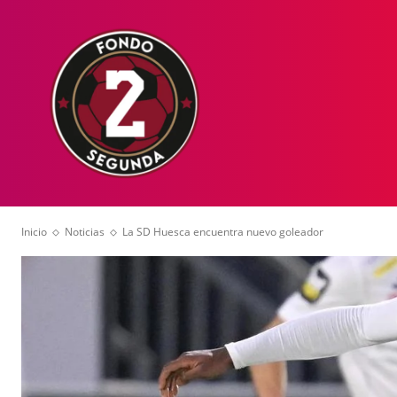
HOME
NOT
Inicio
Noticias
La SD Huesca encuentra nuevo goleador