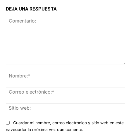
DEJA UNA RESPUESTA
Comentario:
No
Co
ele
Sit
we
Guardar mi nombre, correo electrónico y sitio web en este
navegador la próxima vez que comente.