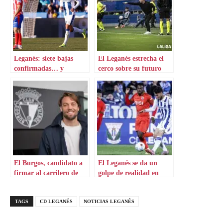
Leganés: siete bajas
El Leganés estrecha el
confirmadas… y
cerco sobre su futuro
podrían ser más
entrenador
El Burgos, candidato a
El Leganés se da un
firmar al carrilero de
golpe de realidad en
moda
Butarque
TAGS
CD LEGANÉS
NOTICIAS LEGANÉS