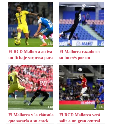
El RCD Mallorca activa
El Mallorca cazado en
un fichaje sorpresa para
su interés por un
el lateral
portero experimentado
El Mallorca y la cláusula
El RCD Mallorca verá
que sacaría a su crack
salir a un gran central