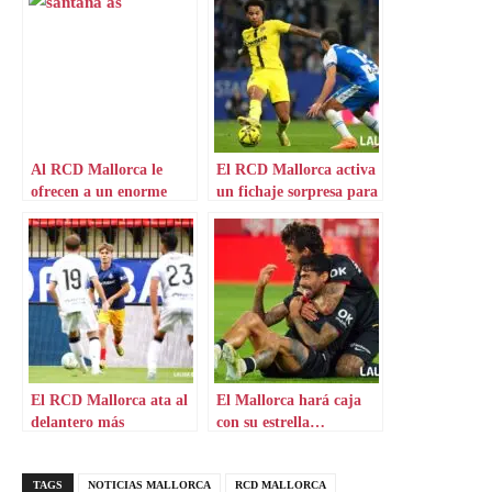
Al RCD Mallorca le
El RCD Mallorca activa
ofrecen a un enorme
un fichaje sorpresa para
talento brasileño
el lateral
El RCD Mallorca ata al
El Mallorca hará caja
delantero más
con su estrella…
prometedor de Segunda
dejando pedrea
TAGS
NOTICIAS MALLORCA
RCD MALLORCA