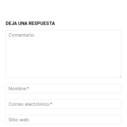
DEJA UNA RESPUESTA
Comentario:
No
Co
ele
Sit
we