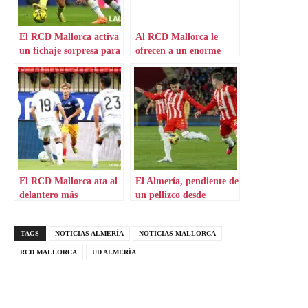
El RCD Mallorca activa
Al RCD Mallorca le
un fichaje sorpresa para
ofrecen a un enorme
el lateral
talento brasileño
El RCD Mallorca ata al
El Almería, pendiente de
delantero más
un pellizco desde
prometedor de Segunda
Mallorca
TAGS
NOTICIAS ALMERÍA
NOTICIAS MALLORCA
RCD MALLORCA
UD ALMERÍA