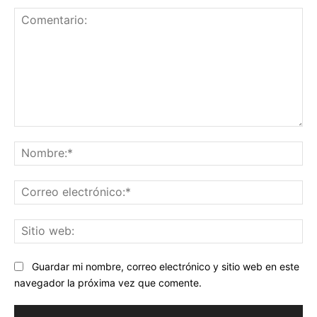
Comentario:
No
Co
ele
Sit
we
Guardar mi nombre, correo electrónico y sitio web en este
navegador la próxima vez que comente.