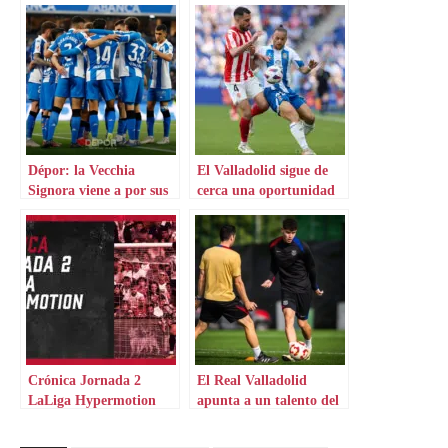
Dépor: la Vecchia
El Valladolid sigue de
Signora viene a por sus
cerca una oportunidad
dos joyas
de mercado
Crónica Jornada 2
El Real Valladolid
LaLiga Hypermotion
apunta a un talento del
Barça