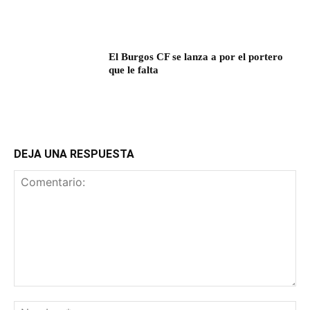
El Burgos CF se lanza a por el portero
que le falta
DEJA UNA RESPUESTA
Comentario:
No