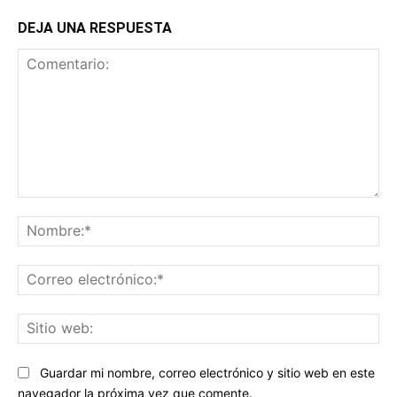
DEJA UNA RESPUESTA
Comentario:
No
Co
ele
Sit
we
Guardar mi nombre, correo electrónico y sitio web en este
navegador la próxima vez que comente.