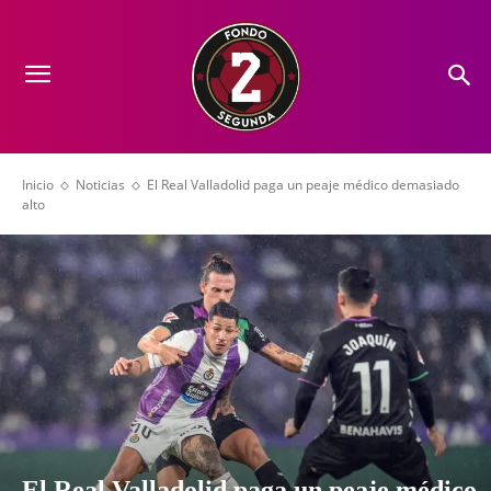
Inicio
Noticias
El Real Valladolid paga un peaje médico demasiado
alto
El Real Valladolid paga un peaje médico