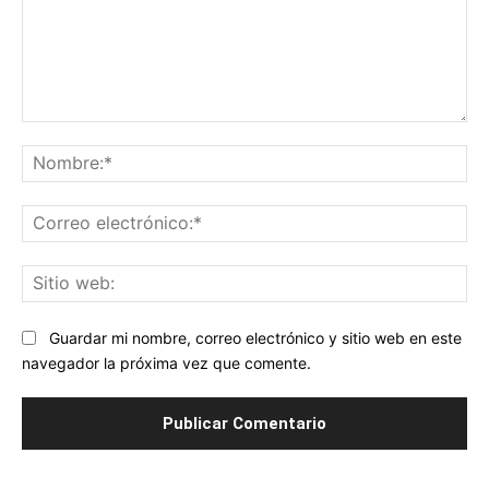
Comentario:
No
Co
ele
Sit
we
Guardar mi nombre, correo electrónico y sitio web en este
navegador la próxima vez que comente.