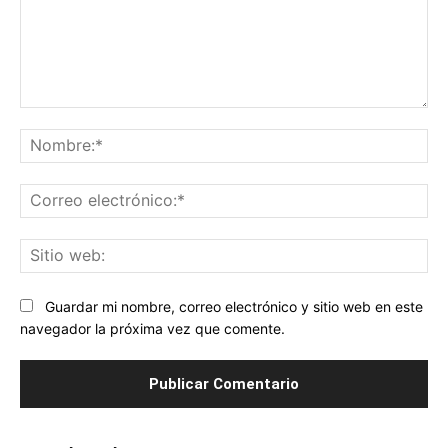
Comentario:
No
Co
ele
Sit
we
Guardar mi nombre, correo electrónico y sitio web en este
navegador la próxima vez que comente.