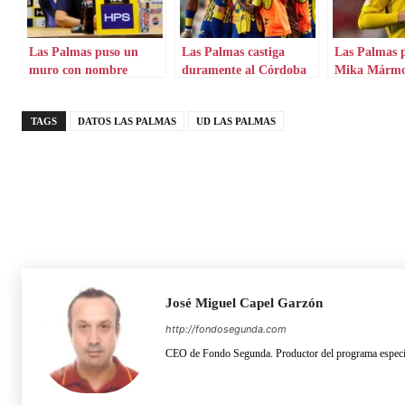
Las Palmas puso un
Las Palmas castiga
Las Palmas p
muro con nombre
duramente al Córdoba
Mika Mármo
propio en El Molinón
CF
TAGS
DATOS LAS PALMAS
UD LAS PALMAS
José Miguel Capel Garzón
http://fondosegunda.com
CEO de Fondo Segunda. Productor del programa especia