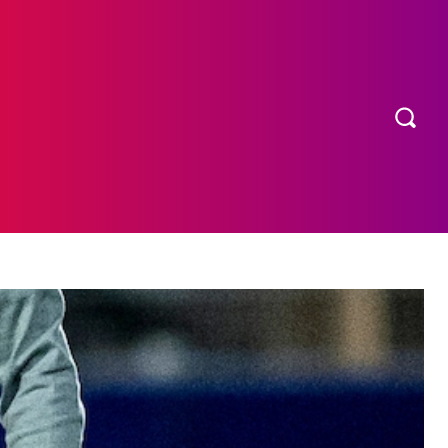
OS
MORE