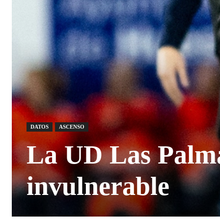
DATOS
ASCENSO
La UD Las Palma
invulnerable