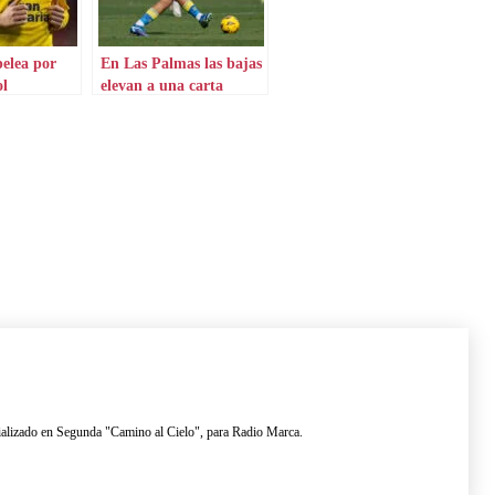
elea por
En Las Palmas las bajas
l
elevan a una carta
inesperada
lizado en Segunda "Camino al Cielo", para Radio Marca.