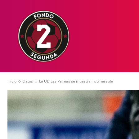
HOME
NOT
Inicio
Datos
La UD Las Palmas se muestra invulnerable