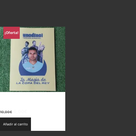
¡Oferta!
Uno di Noi – La magia de la
Copa del Rey
El
El
6,00
€
10,00
€
precio
precio
Añadir al carrito
original
actual
era:
es: