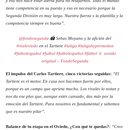
y eso nos hace estar alerta para no relajarnos. Todo el mundo
tiene competencia en su puesto y eso es necesario porque la
Segunda División es muy larga. Nuestra fuerza s la plantilla y la
competencia siempre es buena”.
@fondosegunda
🏟 Sebas Moyano y la afición del
#realoviedo
en el Tartiere
#laliga
#laligahypermotion
#fútbolespañol
#futbol
#futbolespañol
#fútbol
♬ sonido
original – FondoSegunda
El impulso del Carlos Tartiere, cinco victorias seguidas:
“El
Tartiere es el motor. En casa nos hacemos fuerte por ellos,
porque es un campo que aprieta mucho. Los rivales lo notan y
nos da ese plus que, aunque estés cansado, das más por la
emoción del Tartiere. Para nosotros es fundamental y sabemos
que es nuestro pilar”.
Balance de tu etapa en el Oviedo, ¿Con qué te quedas?:
“Creo