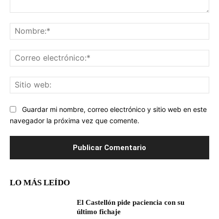
Comentario:
No
Co
ele
Sit
we
Guardar mi nombre, correo electrónico y sitio web en este
navegador la próxima vez que comente.
LO MÁS LEÍDO
El Castellón pide paciencia con su
último fichaje