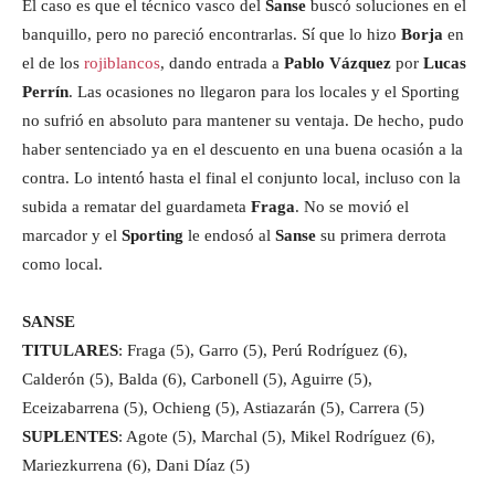
El caso es que el técnico vasco del
Sanse
buscó soluciones en el
banquillo, pero no pareció encontrarlas. Sí que lo hizo
Borja
en
el de los
rojiblancos
, dando entrada a
Pablo Vázquez
por
Lucas
Perrín
. Las ocasiones no llegaron para los locales y el Sporting
no sufrió en absoluto para mantener su ventaja. De hecho, pudo
haber sentenciado ya en el descuento en una buena ocasión a la
contra. Lo intentó hasta el final el conjunto local, incluso con la
subida a rematar del guardameta
Fraga
. No se movió el
marcador y el
Sporting
le endosó al
Sanse
su primera derrota
como local.
SANSE
TITULARES
: Fraga (5), Garro (5), Perú Rodríguez (6),
Calderón (5), Balda (6), Carbonell (5), Aguirre (5),
Eceizabarrena (5), Ochieng (5), Astiazarán (5), Carrera (5)
SUPLENTES
: Agote (5), Marchal (5), Mikel Rodríguez (6),
Mariezkurrena (6), Dani Díaz (5)