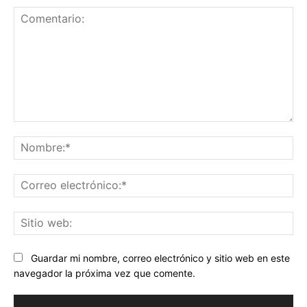
Comentario:
No
Co
ele
Sit
we
Guardar mi nombre, correo electrónico y sitio web en este
navegador la próxima vez que comente.