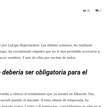
81
0
ie por LaLiga Hypermotion. Las últimas semanas, ha realizado
mbargo, ha encadenado empates que no le han permitido acercarse a
stacar nombres. Y uno de ellos por encima de todos.
debería ser obligatoria para el
 vuelto a ofrecer el rendimiento que ya mostró en Albacete. Fue,
carle partido al atacante. A estas alturas de temporada, ha
 logrado sumar 7 goles y 8 asistencias, convirtiéndose no sólo en el