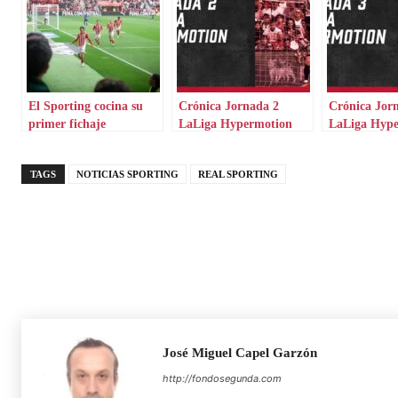
El Sporting cocina su
Crónica Jornada 2
Crónica Jor
primer fichaje
LaLiga Hypermotion
LaLiga Hyp
TAGS
NOTICIAS SPORTING
REAL SPORTING
José Miguel Capel Garzón
http://fondosegunda.com