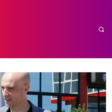
OS
MORE