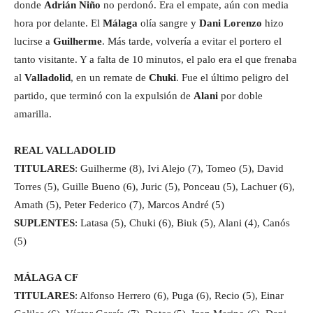
donde
Adrián Niño
no perdonó. Era el empate, aún con media
hora por delante. El
Málaga
olía sangre y
Dani Lorenzo
hizo
lucirse a
Guilherme
. Más tarde, volvería a evitar el portero el
tanto visitante. Y a falta de 10 minutos, el palo era el que frenaba
al
Valladolid
, en un remate de
Chuki
. Fue el último peligro del
partido, que terminó con la expulsión de
Alani
por doble
amarilla.
REAL VALLADOLID
TITULARES
: Guilherme (8), Ivi Alejo (7), Tomeo (5), David
Torres (5), Guille Bueno (6), Juric (5), Ponceau (5), Lachuer (6),
Amath (5), Peter Federico (7), Marcos André (5)
SUPLENTES
: Latasa (5), Chuki (6), Biuk (5), Alani (4), Canós
(5)
MÁLAGA CF
TITULARES
: Alfonso Herrero (6), Puga (6), Recio (5), Einar