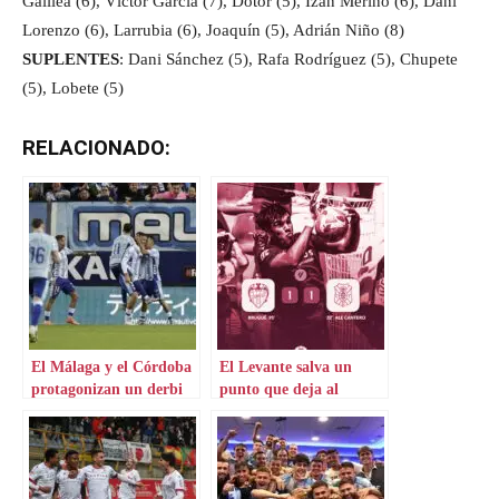
Galilea (6), Víctor García (7), Dotor (5), Izan Merino (6), Dani
Lorenzo (6), Larrubia (6), Joaquín (5), Adrián Niño (8)
SUPLENTES
: Dani Sánchez (5), Rafa Rodríguez (5), Chupete
(5), Lobete (5)
RELACIONADO:
El Málaga y el Córdoba
El Levante salva un
protagonizan un derbi
punto que deja al
andaluz espectacular
Tenerife en el alambre