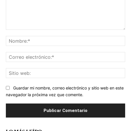
Comentario:
No
Co
ele
Sit
we
Guardar mi nombre, correo electrónico y sitio web en este
navegador la próxima vez que comente.