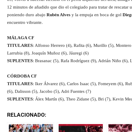
12 minutos de añadido que dio el colegiado para tratar de rescatar u
poniendo duro abajo
Rubén Alves
y la empuja en boca de gol
Dieg
encuentro vibrante.
MÁLAGA CF
TITULARES
: Alfonso Herrero (4), Rafita (6), Murillo (5), Montero
Larrubia (8), Joaquín Muñoz (6), Jáuregi (6)
SUPLENTES
: Brasanac (5), Rafa Rodríguez (9), Adrián Niño (6), L
CÓRDOBA CF
TITULARES
: Iker Álvarez (6), Carlos Isaac (5), Fomeyem (6), Ru
(6), Dalisson (5), Jacobo (5), Adri Fuentes (7)
SUPLENTES
: Álex Martín (6), Theo Zidane (5), Bri (7), Kevin Me
RELACIONADO: