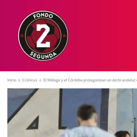
HOME
NOT
Inicio
Crónicas
El Málaga y el Córdoba protagonizan un derbi andaluz