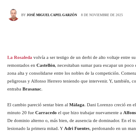
8 DE NOVIEMBRE DE 2025
BY
JOSÉ MIGUEL CAPEL GARZÓN
La Rosaleda
volvía a ser testigo de un derbi de alto voltaje entre s
remontados en
Castellón
, necesitaban sumar para escapar un poco 
zona alta y consolidarse entre los nobles de la competición. Com
peligrosas y Alfonso Herrero teniendo que intervenir. Y, también, c
entraba
Brasanac
.
El cambio pareció sentar bien al
Málaga
. Dani Lorenzo creció en el
minuto 20 fue
Carracedo
el que hizo trabajar nuevamente a
Alfon
De dominio alterno o, más bien, de ausencia de dominador. En el tr
lesionado la primera mitad. Y
Adri Fuentes
, perdonando en un ma