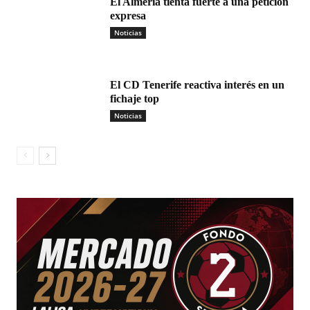
El Almería tienta fuerte a una petición
expresa
Noticias
El CD Tenerife reactiva interés en un
fichaje top
Noticias