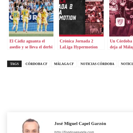
El Cádiz aguanta el
Crónica Jornada 2
Un Córdoba 
asedio y se lleva el derbi
LaLiga Hypermotion
deja al Mála
andaluz
TAGS
CÓRDOBA CF
MÁLAGA CF
NOTICIAS CÓRDOBA
NOTIC
José Miguel Capel Garzón
http://fondosegunda.com