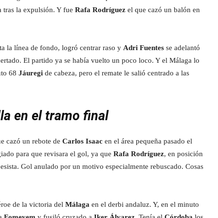
a tras la expulsión. Y fue
Rafa Rodríguez
el que cazó un balón en
a la línea de fondo, logró centrar raso y
Adri Fuentes
se adelantó
ertado. El partido ya se había vuelto un poco loco. Y el Málaga lo
nuto 68
Jáuregi
de cabeza, pero el remate le salió centrado a las
a en el tramo final
ue cazó un rebote de
Carlos Isaac
en el área pequeña pasado el
giado para que revisara el gol, ya que
Rafa Rodríguez
, en posición
dobesista. Gol anulado por un motivo especialmente rebuscado. Cosas
roe de la victoria del
Málaga
en el derbi andaluz. Y, en el minuto
 a
Fomeyem
y fusiló cruzado a
Iker Álvarez
. Tenía el
Córdoba
los