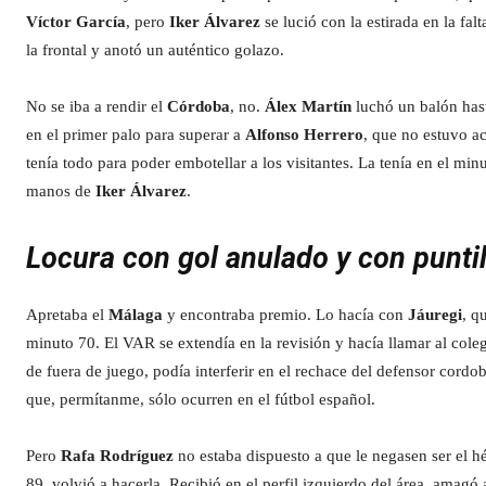
Víctor García
, pero
Iker Álvarez
se lució con la estirada en la falt
la frontal y anotó un auténtico golazo.
No se iba a rendir el
Córdoba
, no.
Álex Martín
luchó un balón hast
en el primer palo para superar a
Alfonso Herrero
, que no estuvo ac
tenía todo para poder embotellar a los visitantes. La tenía en el mi
manos de
Iker Álvarez
.
Locura con gol anulado y con puntill
Apretaba el
Málaga
y encontraba premio. Lo hacía con
Jáuregi
, q
minuto 70. El VAR se extendía en la revisión y hacía llamar al cole
de fuera de juego, podía interferir en el rechace del defensor cor
que, permítanme, sólo ocurren en el fútbol español.
Pero
Rafa Rodríguez
no estaba dispuesto a que le negasen ser el hé
89, volvió a hacerla. Recibió en el perfil izquierdo del área, amagó