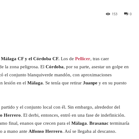
153
0
u
Málaga CF y el Córdoba CF.
Los de
Pellicer
, tras caer
de la zona peligrosa. El
Córdoba
, por su parte, asestar un golpe en
enzó el conjunto blanquiverde mandón, con aproximaciones
on lesión en el
Málaga
. Se tenía que retirar
Juanpe
y en su puesto
 partido y el conjunto local con él. Sin embargo, alrededor del
so Herrero
. El derbi, entonces, entró en una fase de indefinición.
amo final, enanos que crecen para el
Málaga
.
Brasanac
terminaría
no a mano ante
Alfonso Herrero
. Así se llegaba al descanso.