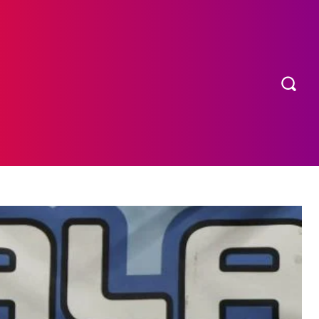
OS
MORE