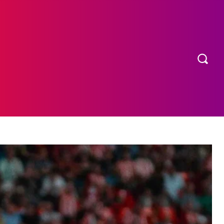
OS
MORE