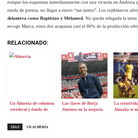
romper los esquemas inmediatamente con una victoria en Andorra q
rueda de prensa, no llegar a enero “tan justos”. Los rojiblancos afro
delantera como Baptistao y Melamed
. No queda relegada la tarea
recoge Marca, estos dos acaparan casi el 80% de la producción ofen
RELACIONADO:
Un Almería de columna
Las claves de Borja
La creativid
vertebral y fondo de
Jiménez en la mejoría
Almada se m
armario
del Real Sporting de
Latasa
Gijón
TAGS
UD ALMERÍA