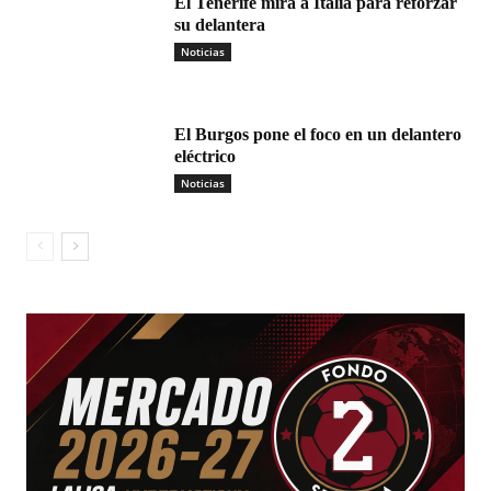
El Tenerife mira a Italia para reforzar
su delantera
Noticias
El Burgos pone el foco en un delantero
eléctrico
Noticias