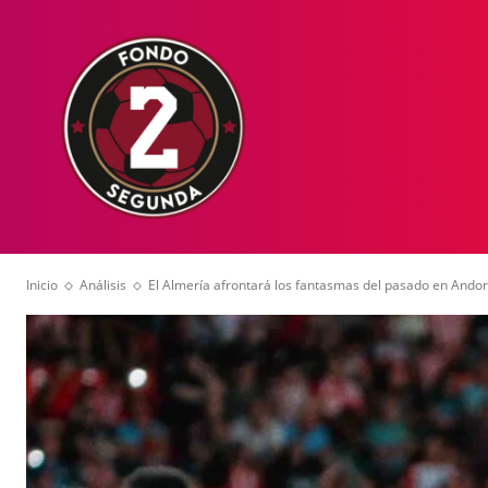
HOME
NOT
Inicio
Análisis
El Almería afrontará los fantasmas del pasado en Ando