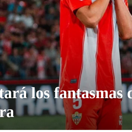
tará los fantasmas 
ra