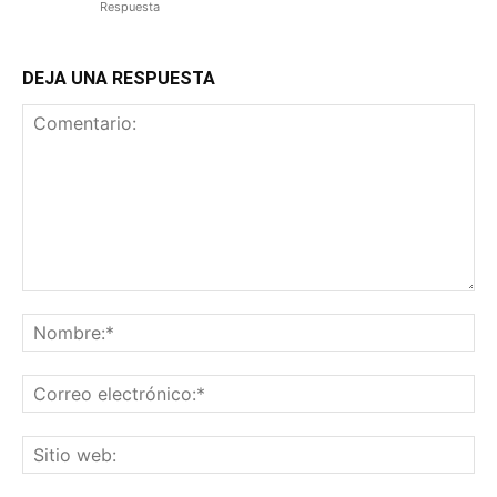
Respuesta
DEJA UNA RESPUESTA
Comentario:
No
Co
ele
Sit
we