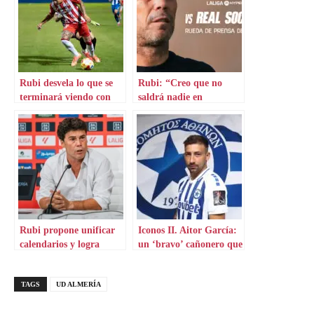
Rubi desvela lo que se
Rubi: “Creo que no
terminará viendo con
saldrá nadie en
Thalys
dinámica de equipo”
Rubi propone unificar
Iconos II. Aitor García:
calendarios y logra
un ‘bravo’ cañonero que
respaldo
aterriza en Grecia
TAGS
UD ALMERÍA