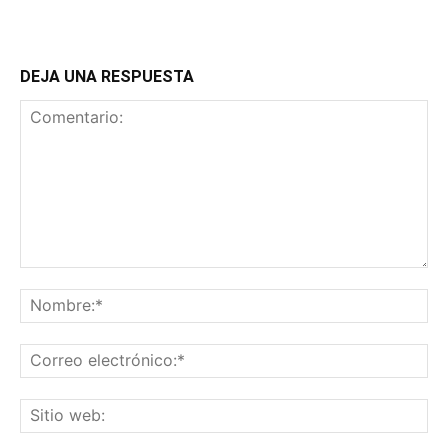
DEJA UNA RESPUESTA
Comentario:
No
Co
ele
Sit
we