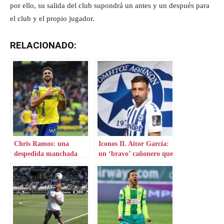
por ello, su salida del club supondrá un antes y un después para
el club y el propio jugador.
RELACIONADO:
Chris Ramos: una
Iconos II. Aitor García:
despedida manchada
un ‘bravo’ cañonero que
por la crítica
aterriza en Grecia