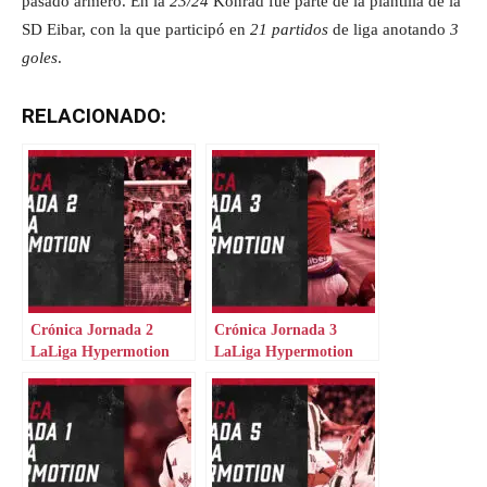
pasado armero. En la
23/24
Konrad fue parte de la plantilla de la
SD Eibar, con la que participó en
21 partidos
de liga anotando
3
goles
.
RELACIONADO:
Crónica Jornada 2
Crónica Jornada 3
LaLiga Hypermotion
LaLiga Hypermotion