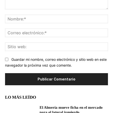
Comentario:
No
Co
ele
Sit
we
Guardar mi nombre, correo electrónico y sitio web en este
navegador la próxima vez que comente.
LO MÁS LEÍDO
El Almería mueve ficha en el mercado
para el lateral izquierdo