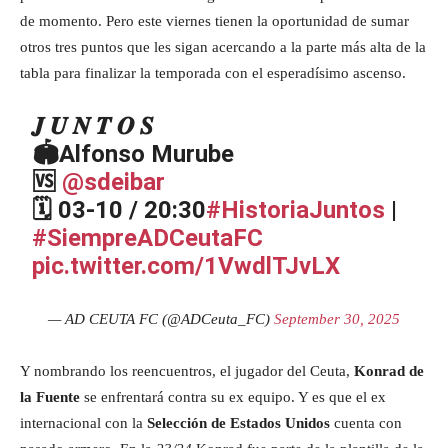
de momento. Pero este viernes tienen la oportunidad de sumar
otros tres puntos que les sigan acercando a la parte más alta de la
tabla para finalizar la temporada con el esperadísimo ascenso.
𝑱 𝑼 𝑵 𝑻 𝑶 𝑺
🏟️Alfonso Murube
🆚
@sdeibar
🗓️ 03-10 / 20:30
#HistoriaJuntos
|
#SiempreADCeutaFC
pic.twitter.com/1VwdlTJvLX
— AD CEUTA FC (@ADCeuta_FC)
September 30, 2025
Y nombrando los reencuentros, el jugador del Ceuta,
Konrad de
la Fuente
se enfrentará contra su ex equipo. Y es que el ex
internacional con la
Selección de Estados Unidos
cuenta con