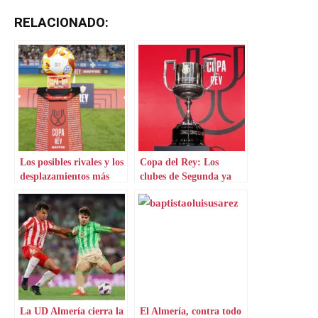
RELACIONADO:
Los posibles rivales y los
Copa del Rey: Los
desplazamientos más
clubes de Segunda ya
cercanos del Almería en
conocen a sus rivales
el sorteo de Copa del
Rey
La UD Almería cierra la
El Almería, contra todo