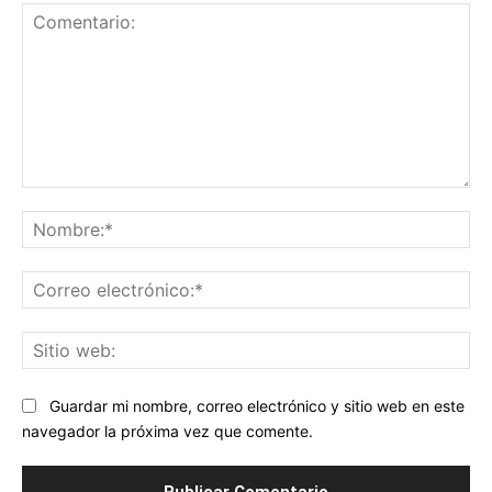
Comentario:
No
Co
ele
Sit
we
Guardar mi nombre, correo electrónico y sitio web en este
navegador la próxima vez que comente.