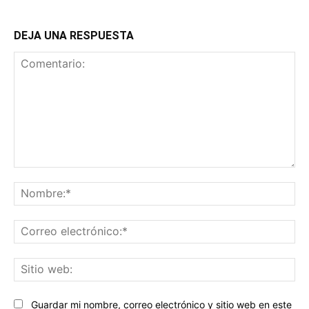
DEJA UNA RESPUESTA
Comentario:
No
Co
ele
Sit
we
Guardar mi nombre, correo electrónico y sitio web en este