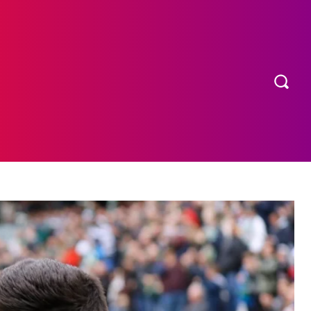
OS
MORE