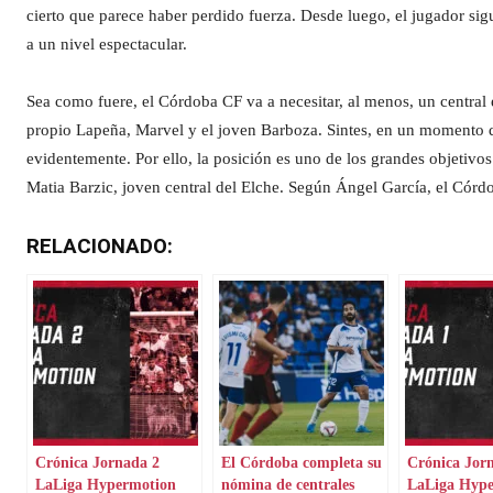
cierto que parece haber perdido fuerza. Desde luego, el jugador si
a un nivel espectacular.
Sea como fuere, el Córdoba CF va a necesitar, al menos, un central 
propio Lapeña, Marvel y el joven Barboza. Sintes, en un momento d
evidentemente. Por ello, la posición es uno de los grandes objetivo
Matia Barzic, joven central del Elche. Según Ángel García, el Córdo
RELACIONADO:
Crónica Jornada 2
El Córdoba completa su
Crónica Jor
LaLiga Hypermotion
nómina de centrales
LaLiga Hyp