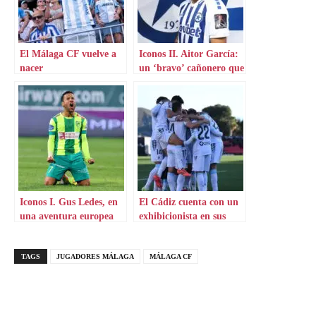
El Málaga CF vuelve a
Iconos II. Aitor García:
nacer
un ‘bravo’ cañonero que
aterriza en Grecia
Iconos I. Gus Ledes, en
El Cádiz cuenta con un
una aventura europea
exhibicionista en sus
por Chipre
filas
TAGS
JUGADORES MÁLAGA
MÁLAGA CF