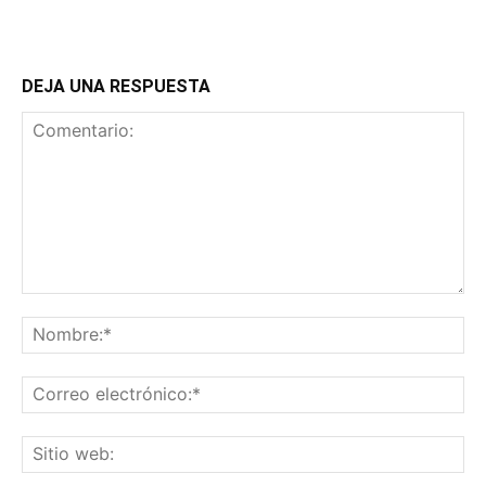
DEJA UNA RESPUESTA
Comentario:
No
Co
ele
Sit
we